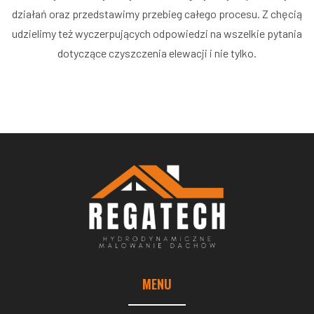
działań oraz przedstawimy przebieg całego procesu. Z chęcią
udzielimy też wyczerpujących odpowiedzi na wszelkie pytania
dotyczące czyszczenia elewacji i nie tylko.
MENU