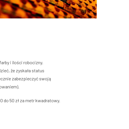
by i ilości robocizny.
zieć, że zyskała status
ecznie zabezpieczyć swoją
rowaniem).
40 do 50 zł za metr kwadratowy.