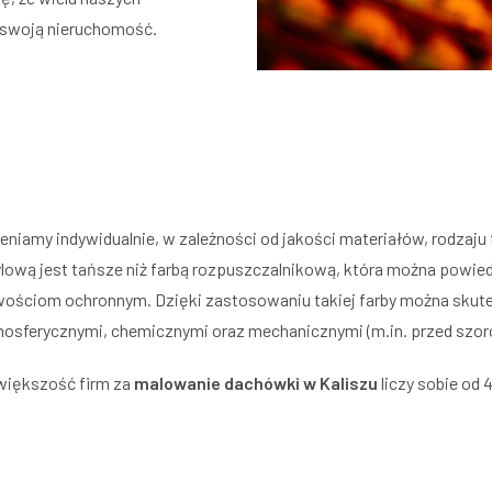
o swoją nieruchomość.
amy indywidualnie, w zależności od jakości materiałów, rodzaju far
lową jest tańsze niż farbą rozpuszczalnikową, która można powied
wościom ochronnym. Dzięki zastosowaniu takiej farby można skut
osferycznymi, chemicznymi oraz mechanicznymi (m.in. przed szo
iększość firm za
malowanie dachówki w Kaliszu
liczy sobie od 