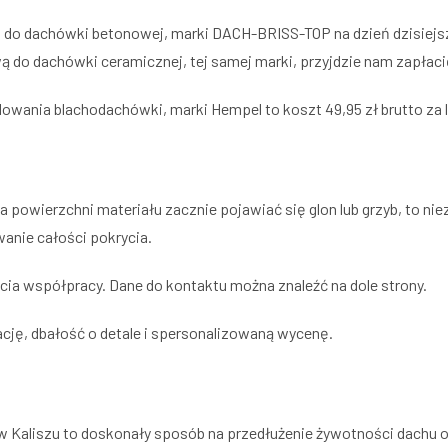
 do dachówki betonowej, marki DACH-BRISS-TOP na dzień dzisiejsz
wą do dachówki ceramicznej, tej samej marki, przyjdzie nam zapłac
wania blachodachówki, marki Hempel to koszt 49,95 zł brutto za li
 na powierzchni materiału zacznie pojawiać się glon lub grzyb, to ni
anie całości pokrycia.
cia współpracy. Dane do kontaktu można znaleźć na dole strony.
cję, dbałość o detale i spersonalizowaną wycenę.
 Kaliszu to doskonały sposób na przedłużenie żywotności dachu o