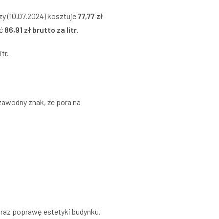
y (10.07.2024) kosztuje
77,77 zł
ić
86,91 zł brutto za litr
.
tr.
ezawodny znak, że pora na
raz poprawę estetyki budynku.