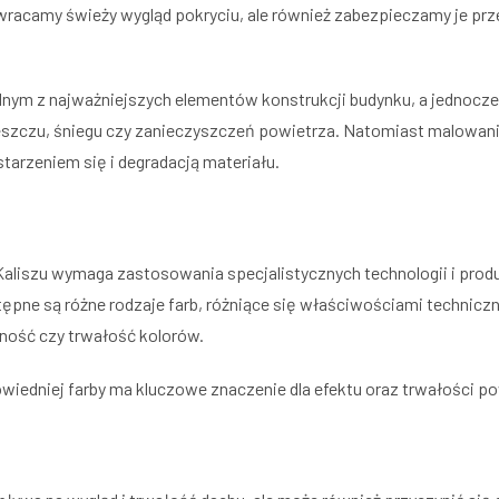
zywracamy świeży wygląd pokryciu, ale również zabezpieczamy je pr
ednym z najważniejszych elementów konstrukcji budynku, a jednocz
eszczu, śniegu czy zanieczyszczeń powietrza. Natomiast malowani
tarzeniem się i degradacją materiału.
liszu wymaga zastosowania specjalistycznych technologii i prod
tępne są różne rodzaje farb, różniące się właściwościami technicz
ość czy trwałość kolorów.
wiedniej farby ma kluczowe znaczenie dla efektu oraz trwałości po