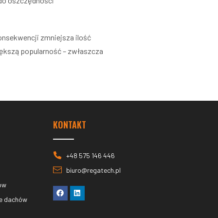
 do oszczędności
onsekwencji zmniejsza ilość
większą popularność – zwłaszcza
KONTAKT
+48 575 146 446
biuro@regatech.pl
ów
ie dachów