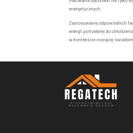
Malowanie dachówki nie tylko w
energetycznych.
Zastosowanie odpowiednich farb
energii potrzebnej do chłodzeni
w kontekście rosnącej świadomoś