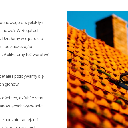
dachowego o wyblakłym
 na nowo? W Regatech
. Działamy w oparciu o
m, odtłuszczając
. Aplikujemy też warstwę
detale i pozbywamy się
ch glonów.
kościach, dzięki czemu
stanowiących wyzwanie.
znacznie taniej, niż
, że wielu naszych