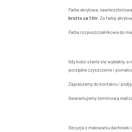
Farba akrylowa, nawierzchniowa
brutto za 1 litr
. Za farbę akrylo
Farba rozpuszczalnikowa do malo
Gdy kolor stanie się wyblakły, a
porządne czyszczenie i pomalow
Zapraszamy do kontaktu i podję
Gwarantujemy terminową realiza
Decyzja o malowaniu dachówki w