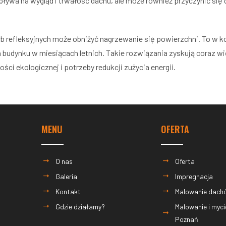
pływa na wygląd i trwałość dachu, ale może również przyczynić się
 refleksyjnych może obniżyć nagrzewanie się powierzchni. To w k
a budynku w miesiącach letnich. Takie rozwiązania zyskują coraz 
ci ekologicznej i potrzeby redukcji zużycia energii.
MENU
OFERTA
O nas
Oferta
Galeria
Impregnacja
Kontakt
Malowanie dach
Gdzie działamy?
Malowanie i myc
Poznań