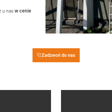
z u nas
w cenie
Zadzwoń do nas