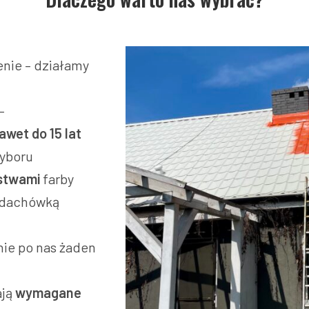
nie – działamy
–
awet do 15 lat
wyboru
stwami
farby
 dachówką
nie po nas żaden
ają
wymagane