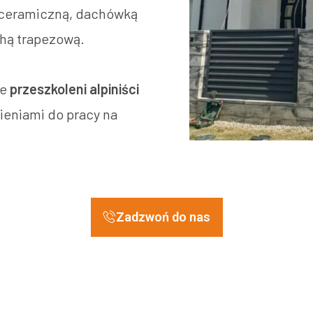
 ceramiczną, dachówką
hą trapezową.
ie
przeszkoleni alpiniści
eniami do pracy na
Zadzwoń do nas