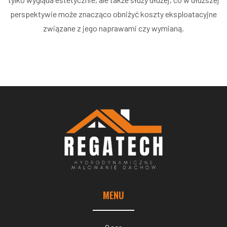
perspektywie może znacząco obniżyć koszty eksploatacyjne
związane z jego naprawami czy wymianą.
MENU